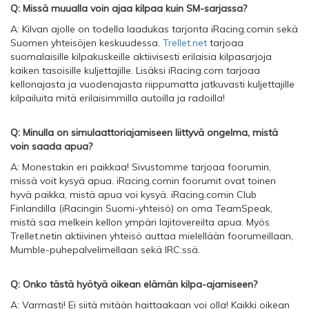
Q: Missä muualla voin ajaa kilpaa kuin SM-sarjassa?
A: Kilvan ajolle on todella laadukas tarjonta iRacing.comin sekä
Suomen yhteisöjen keskuudessa.
Trellet.net
tarjoaa
suomalaisille kilpakuskeille aktiivisesti erilaisia kilpasarjoja
kaiken tasoisille kuljettajille. Lisäksi iRacing.com tarjoaa
kellonajasta ja vuodenajasta riippumatta jatkuvasti kuljettajille
kilpailuita mitä erilaisimmilla autoilla ja radoilla!
Q: Minulla on simulaattoriajamiseen liittyvä ongelma, mistä
voin saada apua?
A: Monestakin eri paikkaa! Sivustomme tarjoaa foorumin,
missä voit kysyä apua. iRacing.comin foorumit ovat toinen
hyvä paikka, mistä apua voi kysyä. iRacing.comin Club
Finlandilla (iRacingin Suomi-yhteisö) on oma TeamSpeak,
mistä saa melkein kellon ympäri lajitovereilta apua. Myös
Trellet.netin aktiivinen yhteisö auttaa mielellään foorumeillaan,
Mumble-puhepalvelimellaan sekä IRC:ssä.
Q: Onko tästä hyötyä oikean elämän kilpa-ajamiseen?
A: Varmasti! Ei siitä mitään haittaakaan voi olla! Kaikki oikean