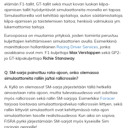
elämän F1-tallit, GT-tallit sekä muut kovan luokan kilpa-
ajamisen tallit hyödyntävät simulaattoreita monella eri tapaa.
Simulaattoreilla voit kehittää ajotaitoja, auton säätämistaitoja,
kilpa-ajamisen ja taistelemisen taitoa, henkisiä valmiuksia ym.
lukemattomia taitoja.
Euroopassa on muutamia yrityksiä, joiden toiminta perustuu
kuljettajien kehittämiseen simulaattorien avulla. Esimerkkinä
mainittakoon hollantilainen
Racing Driver Services
, jonka
asiakkaina ovat mm. F1-kuljettaja
Max Verstappen
sekä GP2-
ja GT-kilpakuljettaja
Richie Stanaway
.
Q: SM-sarja painottuu rata-ajoon, onko olemassa
simulaattoreita ralliin ja/tai rallicrossiin?
A: Kyllä on olemassa! SM-sarja järjestetään tällä hetkellä
ainoastaan rata-ajoon, mutta tulevaisuudessa voit odottaa
myös rallicrossin sekä rallin SM-sarjoja. Esimerkiksi
Foracer
tarjoaa loistavaa simulaattoripalvelua rallicrossiin liittyen, sekä
ralliin liittyvät simulaattorit ovat kehittymässä rata-ajon
simulaattorien tasolle realistisuudessa. Kun aika on sopiva,
FiSRA pyrkii järjestämään SM-sarjat myös kyseisille Sim
racingin genreille!