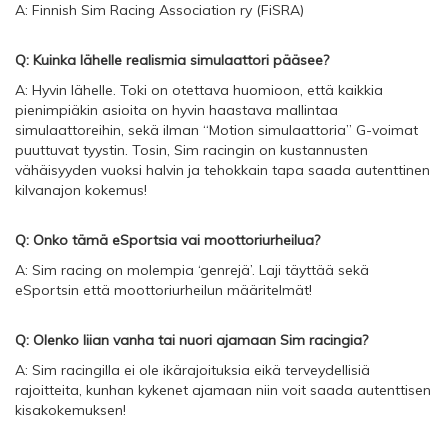
A: Finnish Sim Racing Association ry (FiSRA)
Q: Kuinka lähelle realismia simulaattori pääsee?
A: Hyvin lähelle. Toki on otettava huomioon, että kaikkia
pienimpiäkin asioita on hyvin haastava mallintaa
simulaattoreihin, sekä ilman “Motion simulaattoria” G-voimat
puuttuvat tyystin. Tosin, Sim racingin on kustannusten
vähäisyyden vuoksi halvin ja tehokkain tapa saada autenttinen
kilvanajon kokemus!
Q: Onko tämä eSportsia vai moottoriurheilua?
A: Sim racing on molempia ‘genrejä’. Laji täyttää sekä
eSportsin että moottoriurheilun määritelmät!
Q: Olenko liian vanha tai nuori ajamaan Sim racingia?
A: Sim racingilla ei ole ikärajoituksia eikä terveydellisiä
rajoitteita, kunhan kykenet ajamaan niin voit saada autenttisen
kisakokemuksen!