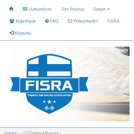
Uutisarkisto
Sim Racing
Sarjat
Kuljettajat
FAQ
Yhteystiedot
FiSRA
Kirjaudu
Sarjat
GT Finland Racers