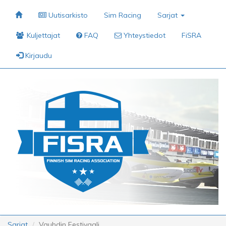
Uutisarkisto
Sim Racing
Sarjat
Kuljettajat
FAQ
Yhteystiedot
FiSRA
Kirjaudu
Sarjat
Vauhdin Festivaali