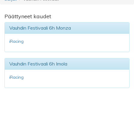
Päättyneet kaudet
Vauhdin Festivaali 6h Monza
iRacing
Vauhdin Festivaali 6h Imola
iRacing