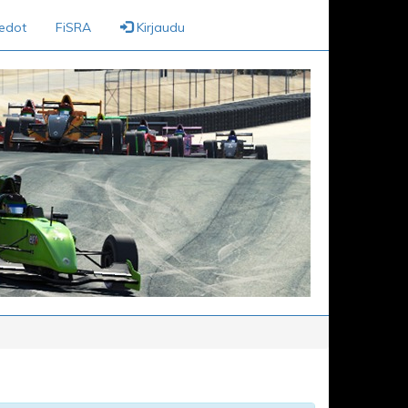
iedot
FiSRA
Kirjaudu