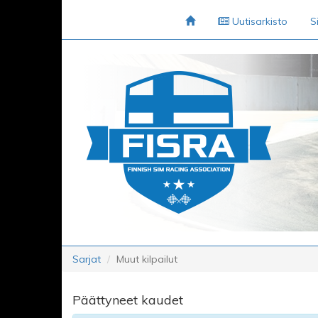
Uutisarkisto
S
Sarjat
Muut kilpailut
Päättyneet kaudet