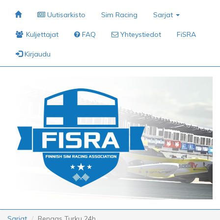
Uutisarkisto
Sim Racing
Sarjat
Kuljettajat
FAQ
Yhteystiedot
FiSRA
Kirjaudu
Sarjat
Rengas Turku 24h