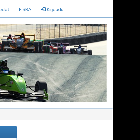
iedot
FiSRA
Kirjaudu