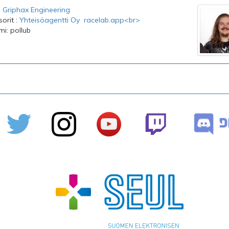
:
Griphax Engineering
orit :
Yhteisöagentti Oy
racelab.app<br>
mi: pollub