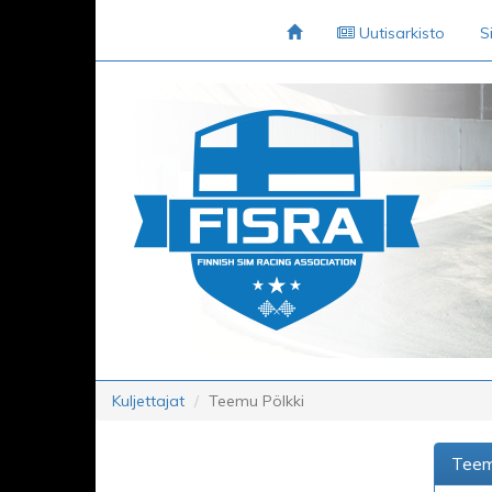
Uutisarkisto
S
Kuljettajat
Teemu Pölkki
Teem