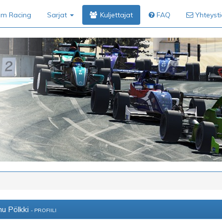
im Racing
Sarjat
Kuljettajat
FAQ
Yhteyst
u Pölkki
- PROFIILI