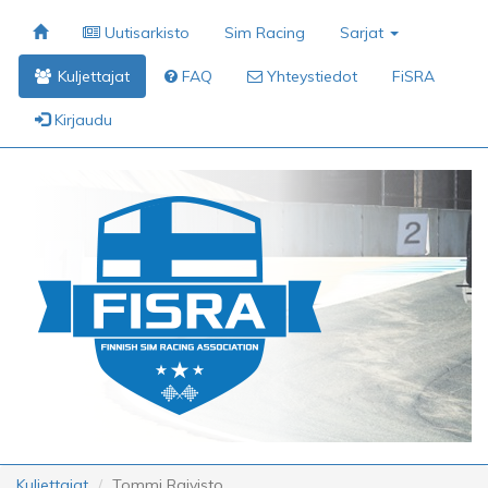
Uutisarkisto
Sim Racing
Sarjat
Kuljettajat
FAQ
Yhteystiedot
FiSRA
Kirjaudu
Kuljettajat
Tommi Raivisto