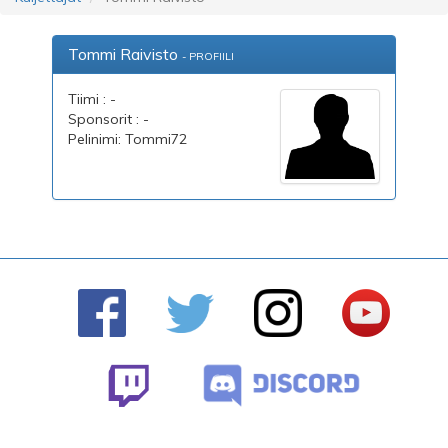
Tommi Raivisto
- PROFIILI
Tiimi : -
Sponsorit : -
Pelinimi: Tommi72