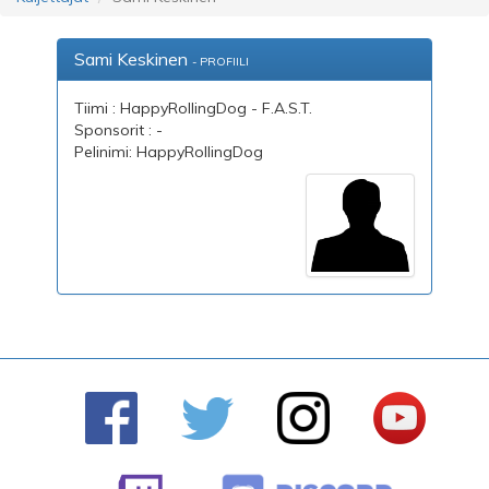
Sami Keskinen
- PROFIILI
Tiimi : HappyRollingDog - F.A.S.T.
Sponsorit : -
Pelinimi: HappyRollingDog