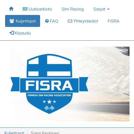
Uutisarkisto
Sim Racing
Sarjat
Kuljettajat
FAQ
Yhteystiedot
FiSRA
Kirjaudu
Kuljettajat
Sami Keskinen