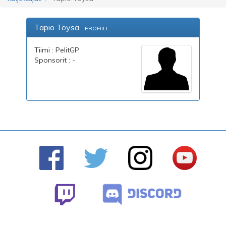
Tapio Töysä
- PROFIILI
Tiimi : PelitGP
Sponsorit : -