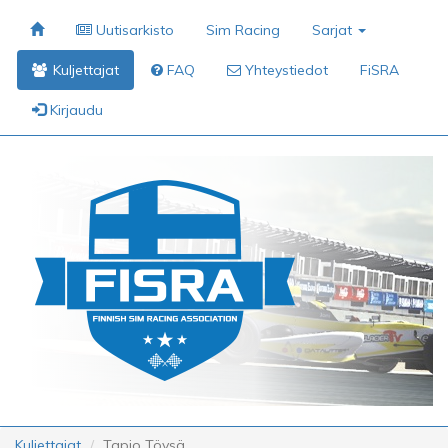
Uutisarkisto
Sim Racing
Sarjat
Kuljettajat
FAQ
Yhteystiedot
FiSRA
Kirjaudu
Kuljettajat
Tapio Töysä