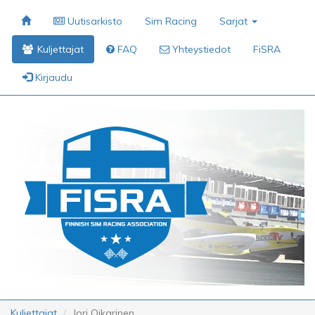
Uutisarkisto
Sim Racing
Sarjat
Kuljettajat
FAQ
Yhteystiedot
FiSRA
Kirjaudu
Kuljettajat
Jori Oikarinen