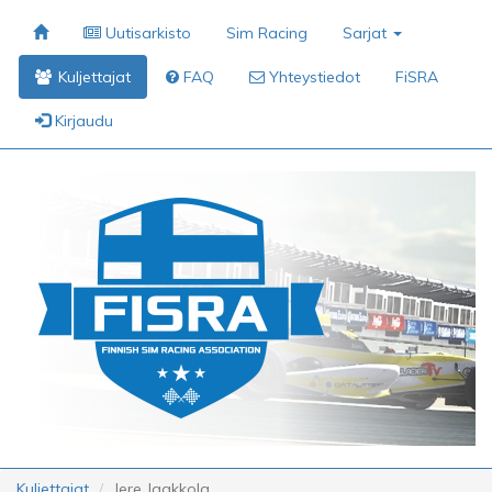
Uutisarkisto
Sim Racing
Sarjat
Kuljettajat
FAQ
Yhteystiedot
FiSRA
Kirjaudu
Kuljettajat
Jere Jaakkola