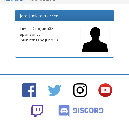
Jere Jaakkola
- PROFIILI
Tiimi : DinoJuna33
Sponsorit : -
Pelinimi: DinoJuna33