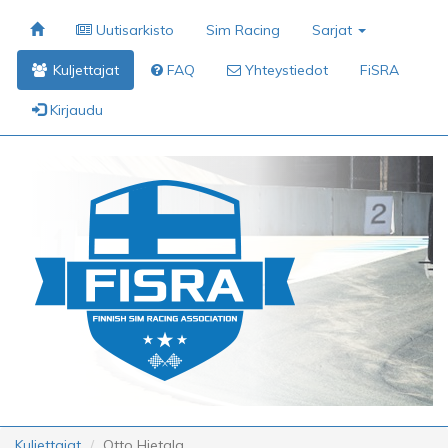
Uutisarkisto
Sim Racing
Sarjat
Kuljettajat
FAQ
Yhteystiedot
FiSRA
Kirjaudu
Kuljettajat
Otto Hietala