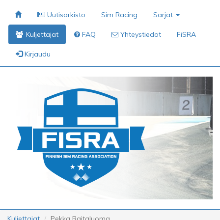
Uutisarkisto
Sim Racing
Sarjat
Kuljettajat
FAQ
Yhteystiedot
FiSRA
Kirjaudu
Kuljettajat
Pekka Raitaluoma