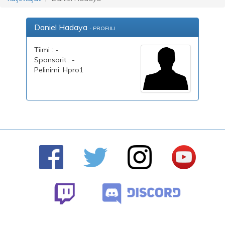
Daniel Hadaya
- PROFIILI
Tiimi : -
Sponsorit : -
Pelinimi: Hpro1