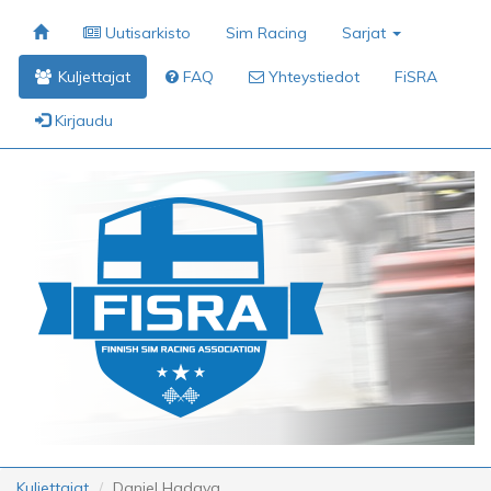
Uutisarkisto
Sim Racing
Sarjat
Kuljettajat
FAQ
Yhteystiedot
FiSRA
Kirjaudu
Kuljettajat
Daniel Hadaya