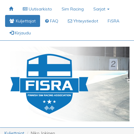
Uutisarkisto
Sim Racing
Sarjat
Kuljettajat
FAQ
Yhteystiedot
FiSRA
Kirjaudu
Kuljettajat
Niko Jokinen