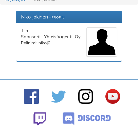
Niko Jokinen
- PROFIILI
Tiimi : -
Sponsorit : Yhteisöagentti Oy
Pelinimi: nikoj0