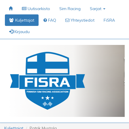
Uutisarkisto
Sim Racing
Sarjat
Kuljettajat
FAQ
Yhteystiedot
FiSRA
Kirjaudu
Kuljettajat
Patrik Mustola