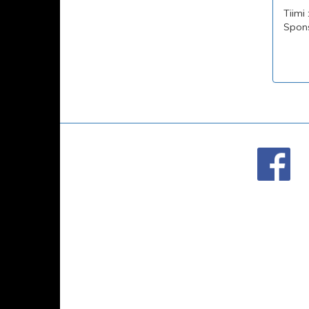
Tiimi :
Sponso