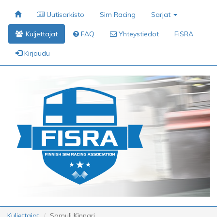
Uutisarkisto
Sim Racing
Sarjat
Kuljettajat
FAQ
Yhteystiedot
FiSRA
Kirjaudu
Kuljettajat
Samuli Kinnari