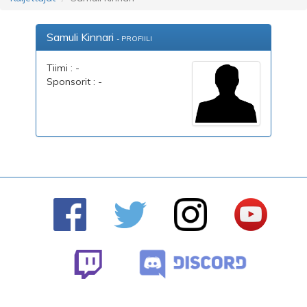
Samuli Kinnari
- PROFIILI
Tiimi : -
Sponsorit : -