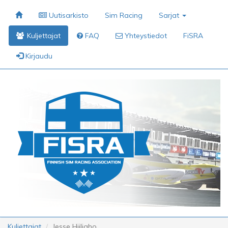
Uutisarkisto
Sim Racing
Sarjat
Kuljettajat
FAQ
Yhteystiedot
FiSRA
Kirjaudu
Kuljettajat
Jesse Hiiliaho