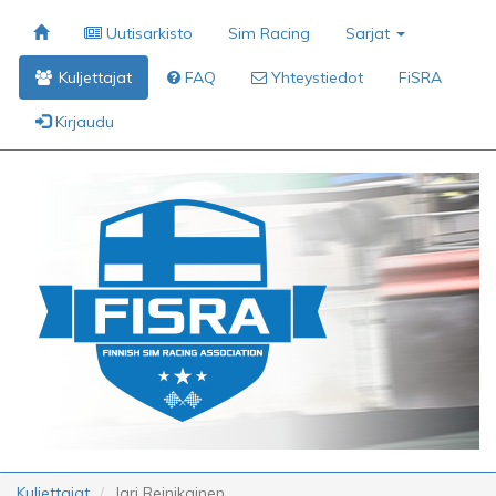
Uutisarkisto
Sim Racing
Sarjat
Kuljettajat
FAQ
Yhteystiedot
FiSRA
Kirjaudu
Kuljettajat
Jari Reinikainen