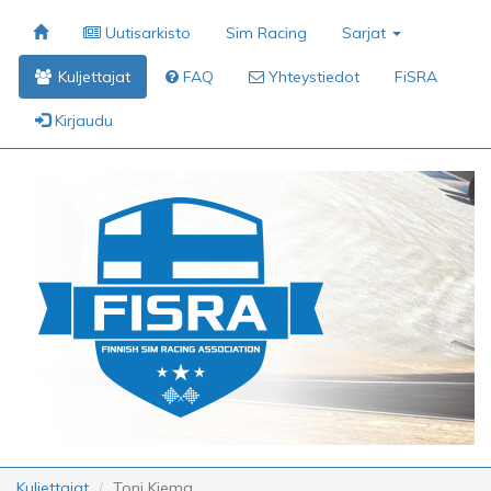
Uutisarkisto
Sim Racing
Sarjat
Kuljettajat
FAQ
Yhteystiedot
FiSRA
Kirjaudu
Kuljettajat
Toni Kiema