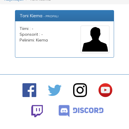
Toni Kiema
- PROFIILI
Tiimi : -
Sponsorit : -
Pelinimi: Kiema