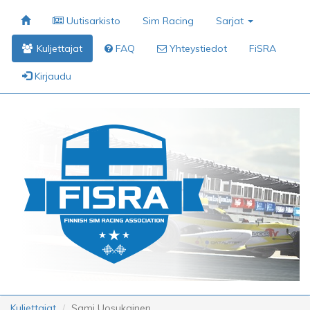
Uutisarkisto
Sim Racing
Sarjat
Kuljettajat
FAQ
Yhteystiedot
FiSRA
Kirjaudu
Kuljettajat
Sami Uosukainen