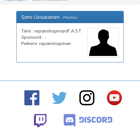
Sami Uosukainen
- PROFIILI
Tiimi : repairshopman/F.A.S.T.
Sponsorit : -
Pelinimi: repairshopman