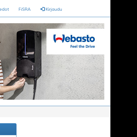
iedot
FiSRA
Kirjaudu