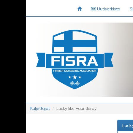
Uutisarkisto
S
Kuljettajat
Lucky like Fauntleroy
Lucky