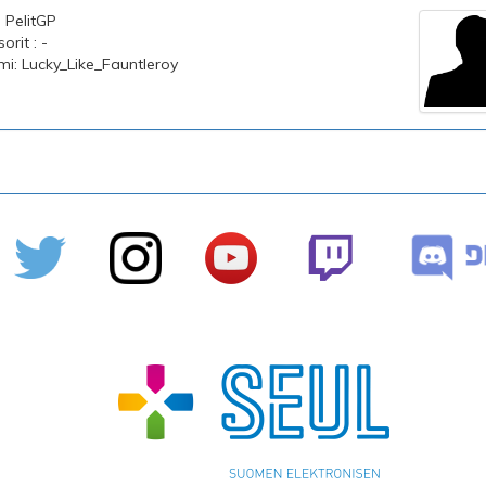
: PelitGP
rit : -
imi: Lucky_Like_Fauntleroy