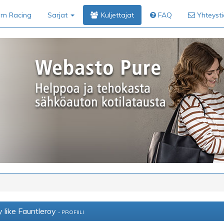
im Racing
Sarjat
Kuljettajat
FAQ
Yhteyst
 like Fauntleroy
- PROFIILI