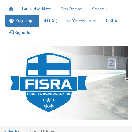
Uutisarkisto
Sim Racing
Sarjat
Kuljettajat
FAQ
Yhteystiedot
FiSRA
Kirjaudu
Kuljettajat
Lauri Hiltunen