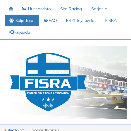
Uutisarkisto
Sim Racing
Sarjat
Kuljettajat
FAQ
Yhteystiedot
FiSRA
Kirjaudu
Kuljettajat
Joonas Itkonen