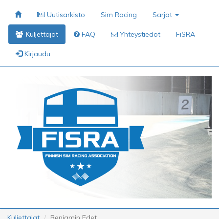
Uutisarkisto
Sim Racing
Sarjat
Kuljettajat
FAQ
Yhteystiedot
FiSRA
Kirjaudu
Kuljettajat
Benjamin Edet