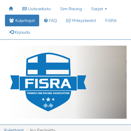
Uutisarkisto
Sim Racing
Sarjat
Kuljettajat
FAQ
Yhteystiedot
FiSRA
Kirjaudu
Kuljettajat
Iiro Peräniitty