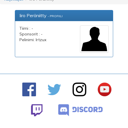
Iiro Peräniitty
- PROFIILI
Tiimi : -
Sponsorit : -
Pelinimi: Irtzux