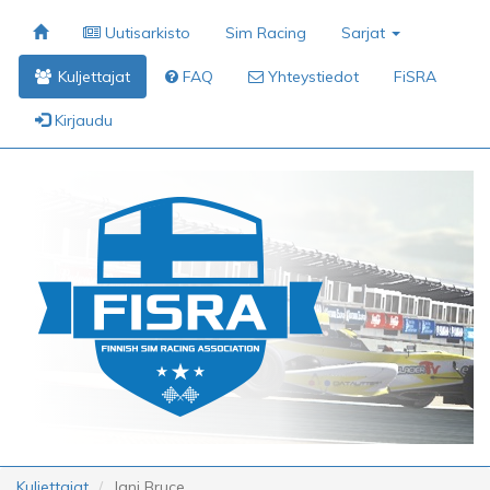
Uutisarkisto
Sim Racing
Sarjat
Kuljettajat
FAQ
Yhteystiedot
FiSRA
Kirjaudu
Kuljettajat
Jani Bruce