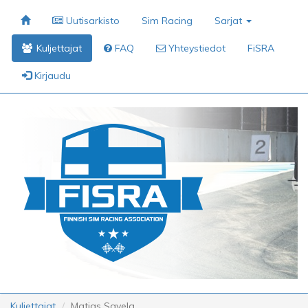
Uutisarkisto
Sim Racing
Sarjat
Kuljettajat
FAQ
Yhteystiedot
FiSRA
Kirjaudu
Kuljettajat
Matias Savela