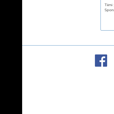
Tiimi
Sponso