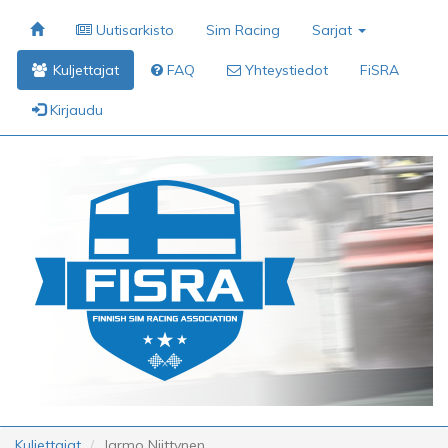
Uutisarkisto
Sim Racing
Sarjat
Kuljettajat
FAQ
Yhteystiedot
FiSRA
Kirjaudu
Kuljettajat
Jarmo Niittynen