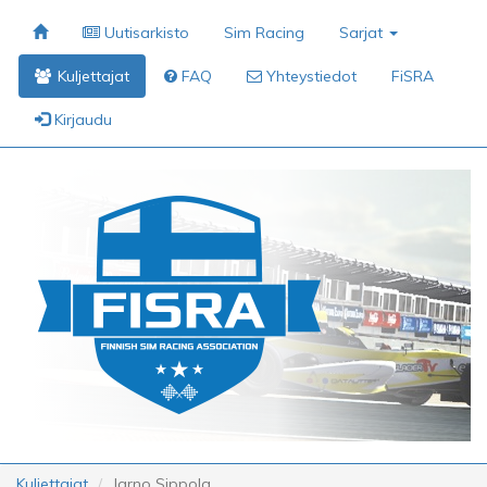
Uutisarkisto
Sim Racing
Sarjat
Kuljettajat
FAQ
Yhteystiedot
FiSRA
Kirjaudu
Kuljettajat
Jarno Sippola