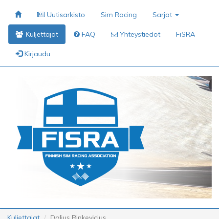
Uutisarkisto
Sim Racing
Sarjat
Kuljettajat
FAQ
Yhteystiedot
FiSRA
Kirjaudu
Kuljettajat
Dalius Rinkevicius