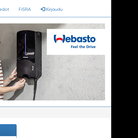
iedot
FiSRA
Kirjaudu