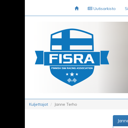
Uutisarkisto
S
Kuljettajat
Janne Terho
Jann