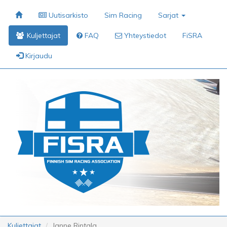
Uutisarkisto
Sim Racing
Sarjat
Kuljettajat
FAQ
Yhteystiedot
FiSRA
Kirjaudu
Kuljettajat
Janne Rintala