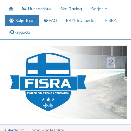
Uutisarkisto
Sim Racing
Sarjat
Kuljettajat
FAQ
Yhteystiedot
FiSRA
Kirjaudu
Kuljettajat
Jarno Raatesalmi