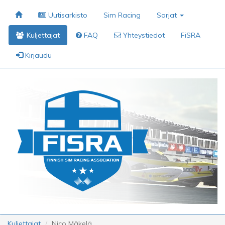
Uutisarkisto
Sim Racing
Sarjat
Kuljettajat
FAQ
Yhteystiedot
FiSRA
Kirjaudu
Kuljettajat
Nico Mäkelä