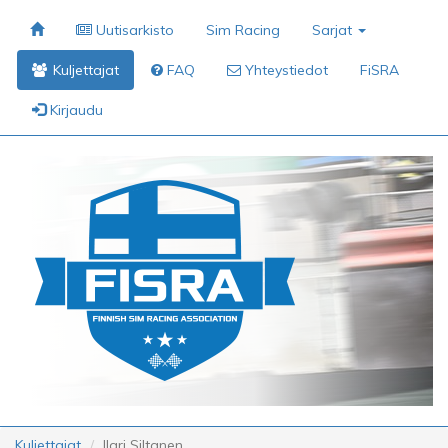
Uutisarkisto
Sim Racing
Sarjat
Kuljettajat
FAQ
Yhteystiedot
FiSRA
Kirjaudu
Kuljettajat
Ilari Siltanen