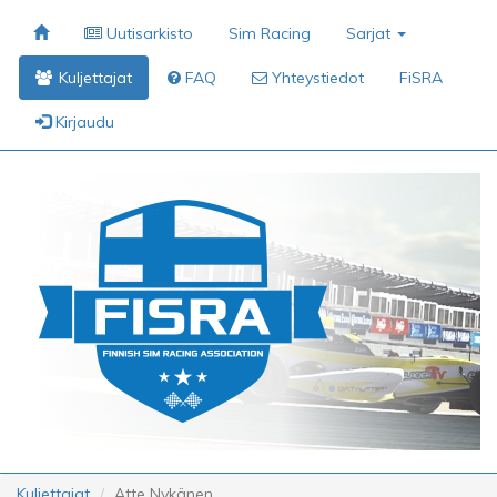
Uutisarkisto
Sim Racing
Sarjat
Kuljettajat
FAQ
Yhteystiedot
FiSRA
Kirjaudu
Kuljettajat
Atte Nykänen