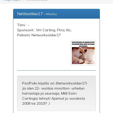
Nettisotilas17
- PROFIILI
Tiimi : -
Sponsorit : Vm Carting, Fhra, Kic,
Pelinimi: Networksoldier17
Psn/Ps4n käyttis on (Networksoldier17)
Ja olen 22- vuotias moottori- urheilun
harrastaja ja seuraaja, MM/ Esim:
Cartingia tehnyt/ Ajannut jo vuodesta
2008 tai 2010!? :/