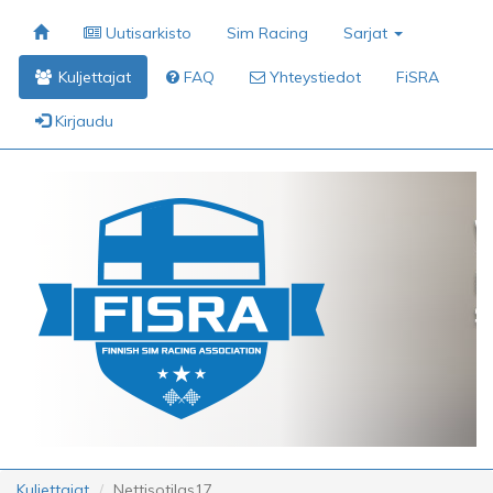
Uutisarkisto
Sim Racing
Sarjat
Kuljettajat
FAQ
Yhteystiedot
FiSRA
Kirjaudu
Kuljettajat
Nettisotilas17