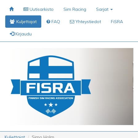
Uutisarkisto
Sim Racing
Sarjat
Kuljettajat
FAQ
Yhteystiedot
FiSRA
Kirjaudu
Kuljettajat
Simo Holm