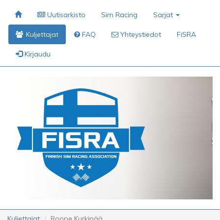
Uutisarkisto
Sim Racing
Sarjat
Kuljettajat
FAQ
Yhteystiedot
FiSRA
Kirjaudu
Kuljettajat
Roope Kurkipää