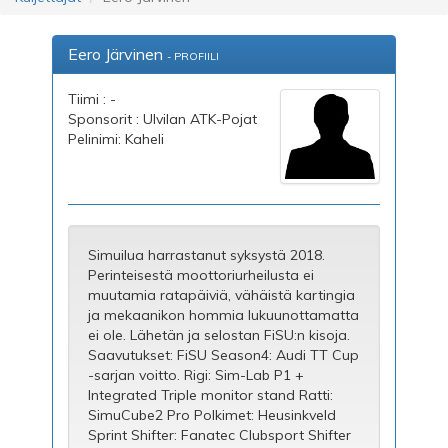
Eero Järvinen
- PROFIILI
Tiimi : -
Sponsorit : Ulvilan ATK-Pojat
Pelinimi: Kaheli
Simuilua harrastanut syksystä 2018.
Perinteisestä moottoriurheilusta ei
muutamia ratapäiviä, vähäistä kartingia
ja mekaanikon hommia lukuunottamatta
ei ole. Lähetän ja selostan FiSU:n kisoja.
Saavutukset: FiSU Season4: Audi TT Cup
-sarjan voitto. Rigi: Sim-Lab P1 +
Integrated Triple monitor stand Ratti:
SimuCube2 Pro Polkimet: Heusinkveld
Sprint Shifter: Fanatec Clubsport Shifter