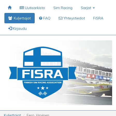
Uutisarkisto
Sim Racing
Sarjat
Kuljettajat
FAQ
Yhteystiedot
FiSRA
Kirjaudu
Kuljettajat
Eero Järvinen