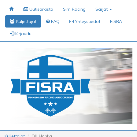
Uutisarkisto
Sim Racing
Sarjat
Kuljettajat
FAQ
Yhteystiedot
FiSRA
Kirjaudu
Kuljettajat
Olli Honka