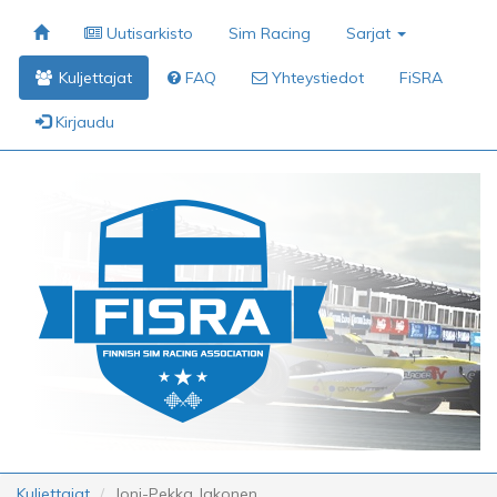
Uutisarkisto
Sim Racing
Sarjat
Kuljettajat
FAQ
Yhteystiedot
FiSRA
Kirjaudu
Kuljettajat
Joni-Pekka Jakonen