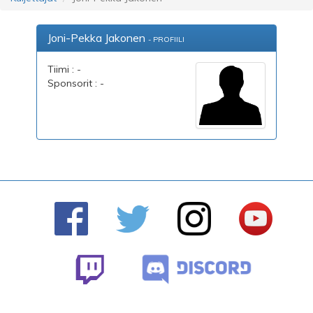
Joni-Pekka Jakonen
- PROFIILI
Tiimi : -
Sponsorit : -