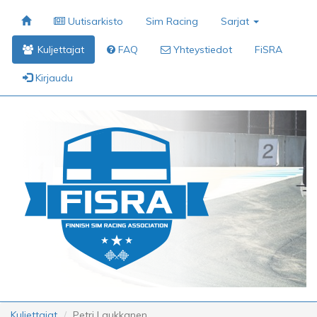
Uutisarkisto
Sim Racing
Sarjat
Kuljettajat
FAQ
Yhteystiedot
FiSRA
Kirjaudu
Kuljettajat
Petri Laukkanen