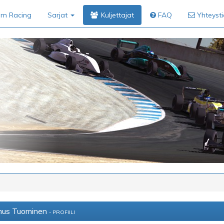
im Racing
Sarjat
Kuljettajat
FAQ
Yhteyst
us Tuominen
- PROFIILI