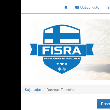
Uutisarkisto
S
Kuljettajat
Rasmus Tuominen
Rasm