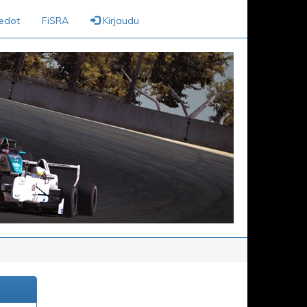
iedot
FiSRA
Kirjaudu