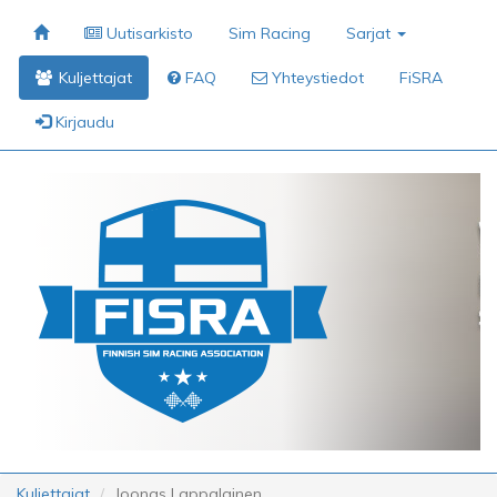
Uutisarkisto
Sim Racing
Sarjat
Kuljettajat
FAQ
Yhteystiedot
FiSRA
Kirjaudu
Kuljettajat
Joonas Lappalainen