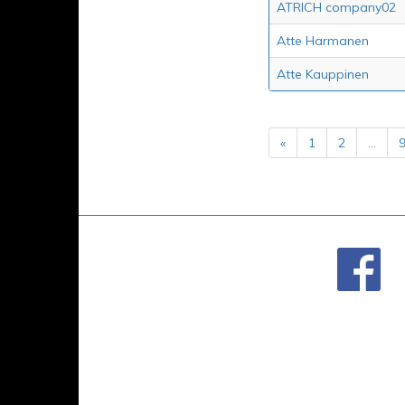
ATRICH company02
Atte Harmanen
Atte Kauppinen
«
1
2
...