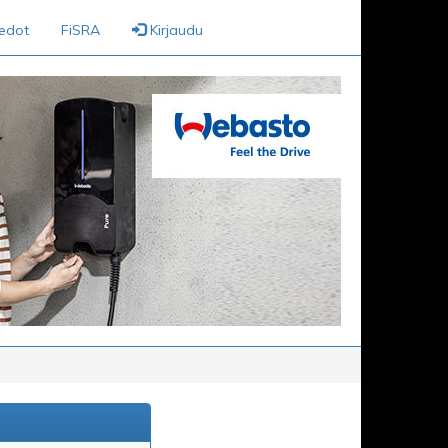
iedot
FiSRA
Kirjaudu