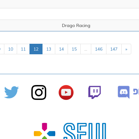
Drago Racing
9
10
11
12
13
14
15
...
146
147
»