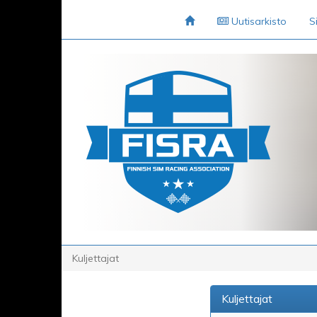
Uutisarkisto
S
Kuljettajat
Kuljettajat