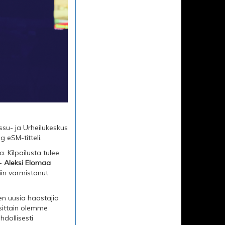
su- ja Urheilukeskus
 eSM-titteli.
. Kilpailusta tulee
 -
Aleksi Elomaa
iin varmistanut
en uusia haastajia
sittain olemme
hdollisesti