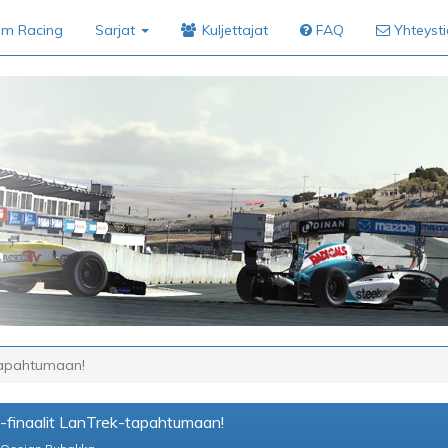
im Racing
Sarjat
Kuljettajat
FAQ
Yhteyst
-tapahtumaan!
-finaalit LanTrek-tapahtumaan!