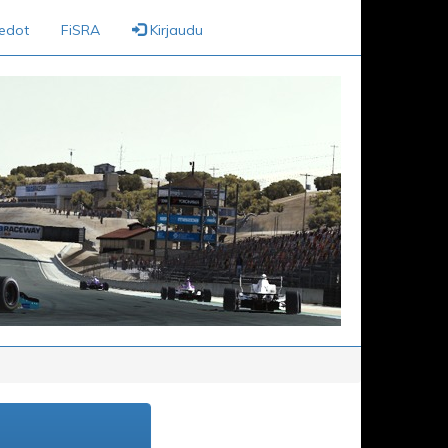
iedot
FiSRA
Kirjaudu