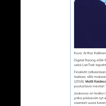
Kuva: Arthur Kallin
Digital Racing eSM-
sekä LanTrek tapahtu
Finalistit ratkaistaa
tiukkaa, sillä mukaa
(2016),
Matti Kaides
puolustava mestari
Joukossa on lisäksi 
jotka pääsevät nyt
saaneet uusia kavere