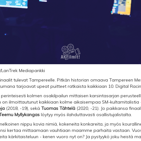
en/LanTrek Mediapankki
finaalit tulevat Tampereelle. Pitkän historian omaava Tampereen Mes
mana tarjoavat upeat puitteet ratkaista kaikkiaan 10. Digital Racing
n perinteisesti kolmen osakilpailun mittaisen karsintasarjan perusteella
n on ilmoittautunut kaikkiaan kolme aikaisempaa SM-kultamitalistia
oja
(2018, -19), sekä
Tuomas Tähtelä
(2020, -21). Jo paikkansa finaal
Teemu Myllykangas
löytyy myös ilahduttavasti osallistujalistalta.
melkoinen nippu kovia nimiä, kokeneita konkareita, ja myös kourallin
 ensi kertaa mittaamaan vauhtiaan maamme parhaita vastaan. Vuo
ita kärkitaisteluun - kenen vuoro nyt on? Ja pystyykö joku heistä ma