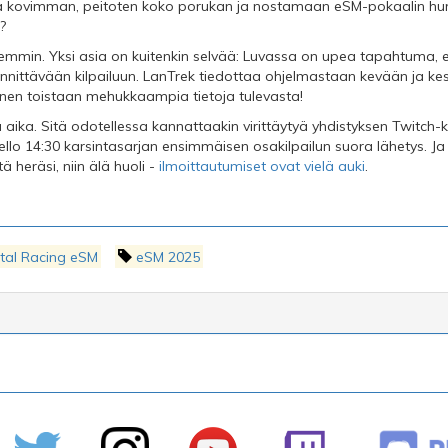
 kovimman, peitoten koko porukan ja nostamaan eSM-pokaalin hur
?
emmin. Yksi asia on kuitenkin selvää: Luvassa on upea tapahtuma, ei
nnittävään kilpailuun. LanTrek tiedottaa ohjelmastaan kevään ja ke
inen toistaan mehukkaampia tietoja tulevasta!
aika. Sitä odotellessa kannattaakin virittäytyä yhdistyksen Twitch-kan
llo 14:30 karsintasarjan ensimmäisen osakilpailun suora lähetys. Ja 
ä heräsi, niin älä huoli -
ilmoittautumiset ovat vielä auki
.
ital Racing eSM
eSM 2025