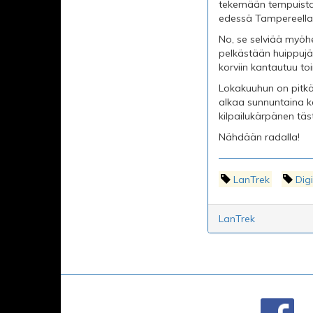
tekemään tempuista
edessä Tampereella
No, se selviää myöh
pelkästään huippujä
korviin kantautuu to
Lokakuuhun on pitkä 
alkaa sunnuntaina ke
kilpailukärpänen täst
Nähdään radalla!
LanTrek
Dig
LanTrek