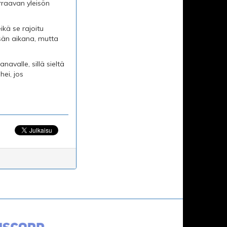
raavan yleisön
kä se rajoitu
sän aikana, mutta
avalle, sillä sieltä
hei, jos