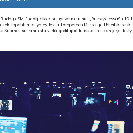
Ossian Puhakka
Racing eSM-finaalipaikka on nyt varmistunut. Järjestyksessään 10. li
nTrek-tapahtuman yhteydessä Tampereen Messu- ja Urheilukeskukses
ksi Suomen suurimmista verkkopelitapahtumista, ja se on järjestett