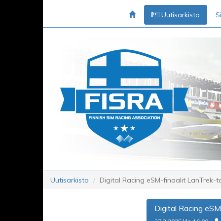
Uutisarkisto
S
Uutisarkisto
Digital Racing eSM-finaalit LanTrek
Digital Racing eSM